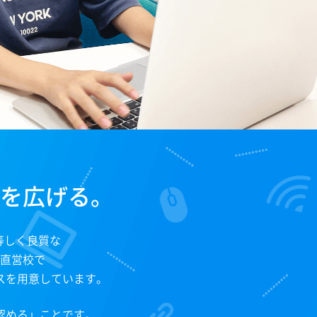
を広げる。
、等しく良質な
直営校で
スを用意しています。
認める」ことです。