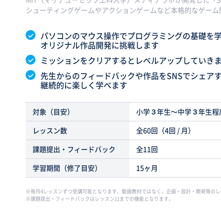
シューティングゲームやアクションゲームなど本格的なゲーム
パソコンのマウス操作でプログラミングの基礎を
オリジナル作品開発に挑戦します
ミッションをクリアするとレベルアップしていき
先生からのフィードバックや作品をSNSでシェア
継続的に楽しく学べます
対象（目安）
小学３年生〜中学３年生程
レッスン数
全60回（4回 / 月）
課題提出・フィードバック
全11回
学習期間（修了目安）
15ヶ月
毎月4レッスンずつ受講可能となります。動画教材ではなく、企画・設計・開発等の
課題提出・フィードバックはレッスン11までの機能となります。